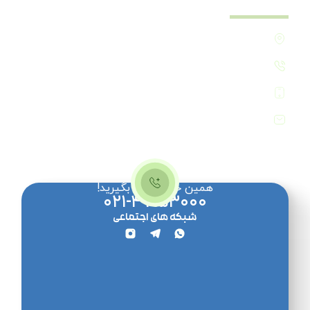
ارتباط با ما
تهران - مرزداران - خیابان تات - پلاک24 - طبقه اول
۰۲۱-۴۷۱۵۳۰۰۰
۰۹۳۸-۷۶۸۷۲۷۸
info[@]faragamaninc.com
همین حالا تماس بگیرید!
۰۲۱-۴۷۱۵۳۰۰۰
شبکه های اجتماعی