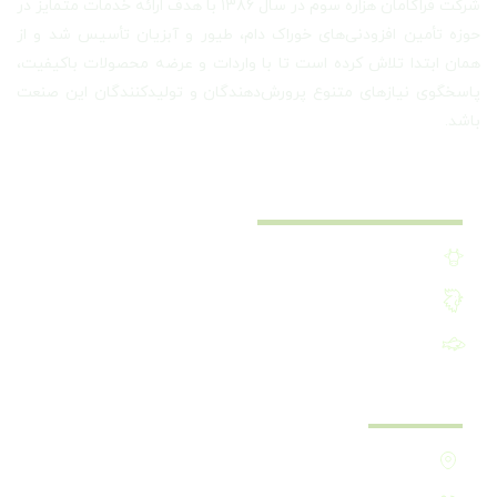
شرکت فراگامان هزاره سوم در سال ۱۳۸۶ با هدف ارائه خدمات متمایز در
حوزه تأمین افزودنی‌های خوراک دام، طیور و آبزیان تأسیس شد و از
همان ابتدا تلاش کرده است تا با واردات و عرضه محصولات باکیفیت،
پاسخگوی نیازهای متنوع پرورش‌دهندگان و تولیدکنندگان این صنعت
باشد.
دسترسی سریع
افزودنی خوراک دام
افزودنی خوراک طیور
افزودنی خوراک آبزیان
ارتباط با ما
تهران - مرزداران - خیابان تات - پلاک24 - طبقه اول