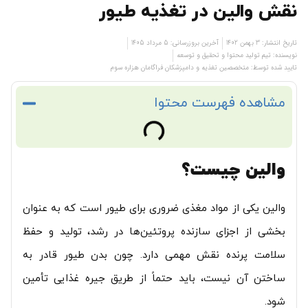
نقش والین در تغذیه طیور
تاریخ انتشار:
3 بهمن 1402
آخرین بروزرسانی: 5 مرداد 1405
نویسنده:
تیم تولید محتوا و تحقیق و توسعه
تایید شده توسط: متخصصین تغذیه و دامپزشکان فراگامان هزاره سوم
مشاهده فهرست محتوا
والین چیست؟
والین یکی از مواد مغذی ضروری برای طیور است که به عنوان
بخشی از اجزای سازنده پروتئین‌ها در رشد، تولید و حفظ
سلامت پرنده نقش مهمی دارد. چون بدن طیور قادر به
ساختن آن نیست، باید حتماً از طریق جیره غذایی تأمین
شود.