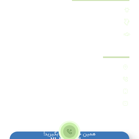
افزودنی خوراک دام
افزودنی خوراک طیور
افزودنی خوراک آبزیان
ارتباط با ما
تهران - مرزداران - خیابان تات - پلاک24 - طبقه اول
۰۲۱-۴۷۱۵۳۰۰۰
۰۹۳۸-۷۶۸۷۲۷۸
info[@]faragamaninc.com
همین حالا تماس بگیرید!