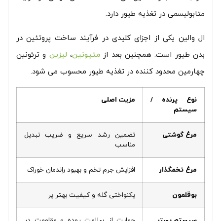
متابولیسمی در تغذیه طیور دارد.
ال والین یکی از اجزای کلیدی در فرآیند ساخت پروتئین در
بدن طیور است. همچنین بعد از
متیونین
،
لیزین
و ترئونین
چهارمین محدود کننده در تغذیه طیور محسوب می شود.
نوع پرنده /
مزیت اصلی
سیستم
مرغ گوشتی
تضمین رشد سریع و ضریب تبدیل
مناسب
مرغ تخمگذار
افزایش جرم تخم و بهبود راندمان خوراک
بوقلمون
یکنواختی گله و کیفیت بهتر پر
سیستم بستر
حمایت از سلامت روده و مقاومت در